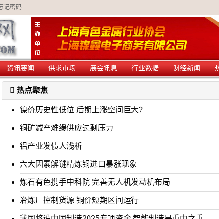
忘记密码
资讯要闻
供求市场
展会讯息
行业数据
财经新闻
热点聚焦
镍价历史性低位 后期上涨空间巨大？
铜矿减产难缓供应过剩压力
铝产业发债人浅析
六大因素解谜精炼铜进口暴涨现象
炼石有色携手中科院 完善无人机发动机布局
冶炼厂控制货源 铜价短期区间运行
我国将设中国制造2025专项资金 智能制造是重中之重