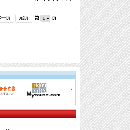
下一页
尾页
第
页