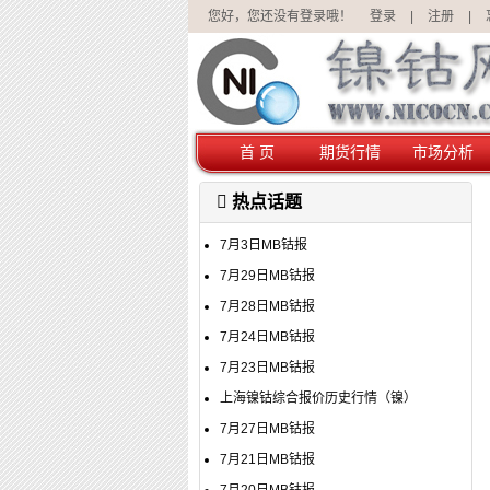
您好，您还没有登录哦！
登录
|
注册
|
首 页
期货行情
市场分析
热点话题
7月3日MB钴报
7月29日MB钴报
7月28日MB钴报
7月24日MB钴报
7月23日MB钴报
上海镍钴综合报价历史行情（镍）
7月27日MB钴报
7月21日MB钴报