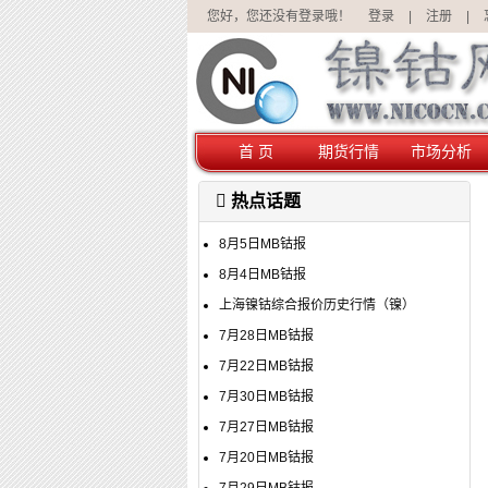
您好，您还没有登录哦！
登录
|
注册
|
首 页
期货行情
市场分析
热点话题
8月5日MB钴报
8月4日MB钴报
上海镍钴综合报价历史行情（镍）
7月28日MB钴报
7月22日MB钴报
7月30日MB钴报
7月27日MB钴报
7月20日MB钴报