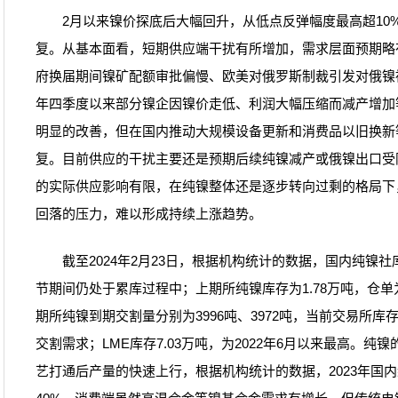
2月以来镍价探底后大幅回升，从低点反弹幅度最高超10
复。从基本面看，短期供应端干扰有所增加，需求层面预期略
府换届期间镍矿配额审批偏慢、欧美对俄罗斯制裁引发对俄镍被
年四季度以来部分镍企因镍价走低、利润大幅压缩而减产增加
明显的改善，但在国内推动大规模设备更新和消费品以旧换新
复。目前供应的干扰主要还是预期后续纯镍减产或俄镍出口受
的实际供应影响有限，在纯镍整体还是逐步转向过剩的格局下
回落的压力，难以形成持续上涨趋势。
截至2024年2月23日，根据机构统计的数据，国内纯镍社库
节期间仍处于累库过程中；上期所纯镍库存为1.78万吨，仓单为1
期所纯镍到期交割量分别为3996吨、3972吨，当前交易所
交割需求；LME库存7.03万吨，为2022年6月以来最高。
艺打通后产量的快速上行，根据机构统计的数据，2023年国内