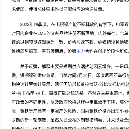
40%，消费端虽然高温合金等镍基合金需求有增长，但传统
求偏弱，使得总体需求难以匹配供应的快速放量。
2023年四季度，在电积镍产能不断释放的背景下，电积镍
时国内企业在LME的交割品牌注册不断落地，内外库存、仓
镍的过剩预期逐渐转为一致，价格加速下跌，纯镍相较其他镍
维持弱势振荡。春节假期后，沪镍
主力
合约在创出阶段性新低
关于反弹，解释主要是短期供应端扰动因素增多，一是印
慢，短期镍矿供应偏紧。当地时间2月14日，印度尼西亚举行
构快速计票统计显示，现任国防部长普拉博沃·苏比安托搭档
兰·拉卡布明·拉卡，赢得正副总统选举。虽然选举基本落地，
府政策的不确定性，以及政府轮换过程中审批效率下降，部分
张，镍铁等产品有一定减产的风险，国内镍铁价格亦出现小幅
罗斯的新一轮制裁，虽然从已公布的制裁措施看，并未涉及全
镍业公司，但由于后续制裁仍有进一步追加的风险，因此市场