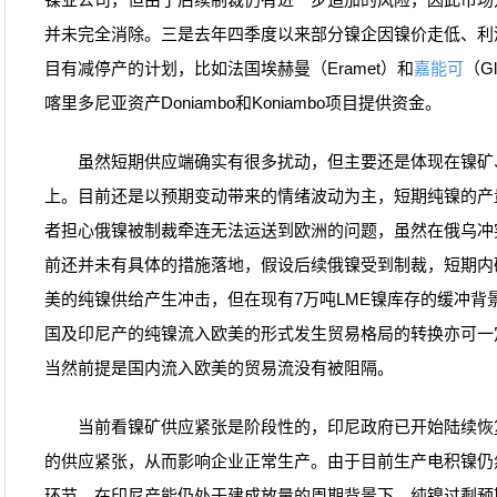
并未完全消除。三是去年四季度以来部分镍企因镍价走低、利
目有减停产的计划，比如法国埃赫曼（Eramet）和
嘉能可
（G
喀里多尼亚资产Doniambo和Koniambo项目提供资金。
虽然短期供应端确实有很多扰动，但主要还是体现在镍矿
上。目前还是以预期变动带来的情绪波动为主，短期纯镍的产
者担心俄镍被制裁牵连无法运送到欧洲的问题，虽然在俄乌冲
前还并未有具体的措施落地，假设后续俄镍受到制裁，短期内
美的纯镍供给产生冲击，但在现有7万吨LME镍库存的缓冲背
国及印尼产的纯镍流入欧美的形式发生贸易格局的转换亦可一
当然前提是国内流入欧美的贸易流没有被阻隔。
当前看镍矿供应紧张是阶段性的，印尼政府已开始陆续恢
的供应紧张，从而影响企业正常生产。由于目前生产电积镍仍
环节，在印尼产能仍处于建成放量的周期背景下，纯镍过剩预