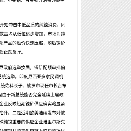
电镀、不锈钢、合金钢等消费领域需
开始冲击中低品质的纯镍消费，同
单数量均从低位逐步增加，市场对纯
系产品的溢价快速压缩，随后镍价
后止跌反弹。
尼政府选举换届，镍矿配额审批偏
总统选举。印度尼西亚多家民调机
总统佐科长子、梭罗市现任市长吉布
但由于新总统能否完全延续上届政
企业反映短期镍矿供应确实略显紧
抬升。二是近期欧美陆续发布对俄
球纯镍重要的供应企业诺里尔斯克
对俄镍从欧美供应链上脱钩的担忧