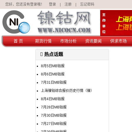
您好，您还没有登录哦！
登录
|
注册
|
忘记密码
首 页
期货行情
市场分析
资讯要闻
供求市场
热点话题
8月5日MB钴报
8月6日MB钴报
7月31日MB钴报
上海镍钴综合报价历史行情（镍）
8月4日MB钴报
7月28日MB钴报
7月30日MB钴报
7月27日MB钴报