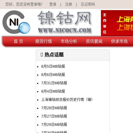
您好，您还没有登录哦！
登录
|
注册
|
忘记密码
首 页
期货行情
市场分析
资讯要闻
供求市场
热点话题
8月5日MB钴报
8月6日MB钴报
7月31日MB钴报
8月4日MB钴报
上海镍钴综合报价历史行情（镍）
7月28日MB钴报
7月27日MB钴报
7月29日MB钴报