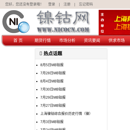
您好，您还没有登录哦！
登录
|
注册
|
忘记密码
首 页
期货行情
市场分析
资讯要闻
供求市场
热点话题
8月5日MB钴报
7月28日MB钴报
8月4日MB钴报
7月30日MB钴报
7月29日MB钴报
7月27日MB钴报
上海镍钴综合报价历史行情（镍）
7月3日MB钴报