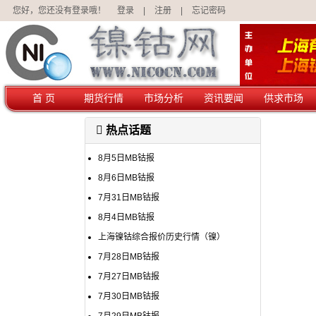
您好，您还没有登录哦！
登录
|
注册
|
忘记密码
首 页
期货行情
市场分析
资讯要闻
供求市场
热点话题
8月5日MB钴报
8月6日MB钴报
7月31日MB钴报
8月4日MB钴报
上海镍钴综合报价历史行情（镍）
7月28日MB钴报
7月27日MB钴报
7月30日MB钴报